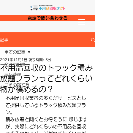
電話で問い合わせる
記事
全ての記事
2021年11月1日
読了時間: 3分
全ての記事
不用品回収のトラック積み
遺品整理
放題プランってどれくらい
ゴミの捨て方
物が積めるの？
不用品回収業者の多くがサービスとし
て提供しているトラック積み放題プラ
ン。
積み放題と聞くとお得そうに 感じます
が、実際にどれくらいの不用品を回収