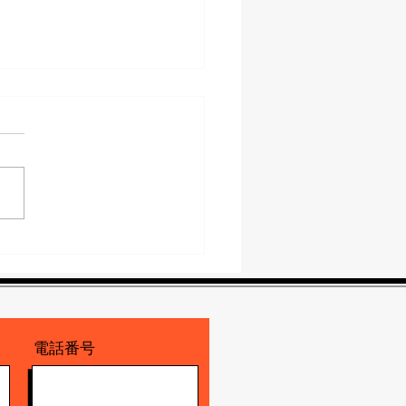
機の捨て方に迷ったら？
な処分方法を徹底解説！
電話番号