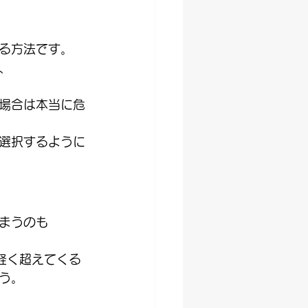
る方法です。
、
、
場合は本当に危
選択するように
まうのも
軽く超えてくる
う。