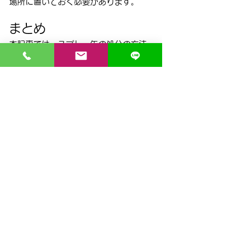
場所に置いておく必要があります。
まとめ
本記事では、スプレー缶の処分の方法
についてご紹介していきました。
私たちの身近にはスプレー缶を使用し
た製品が数多くありますのでゴミに出
す機会も多いですが、間違った方法で
ゴミ出しをしてしまうと大きな事故に
なる危険性がありますので、正しく処
分することが大切です。
ぜひ本記事を参考にして正しい方法で
スプレー缶を処分してみてください。
ゴミの捨て方
すべて表示
関連記事