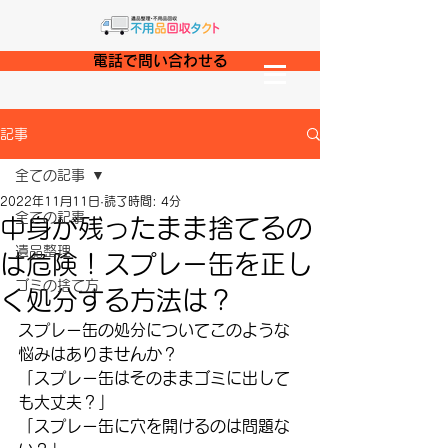
電話で問い合わせる
記事
全ての記事
2022年11月11日
読了時間: 4分
全ての記事
中身が残ったまま捨てるの
遺品整理
は危険！スプレー缶を正し
ゴミの捨て方
く処分する方法は？
スプレー缶の処分についてこのような
悩みはありませんか？
「スプレー缶はそのままゴミに出して
も大丈夫？」
「スプレー缶に穴を開けるのは問題な