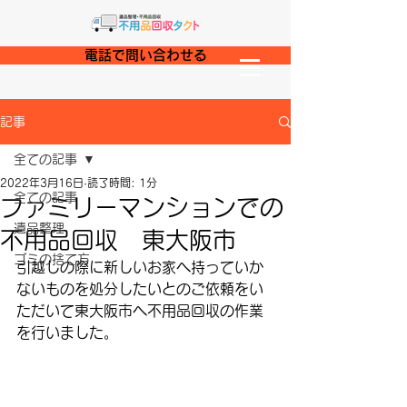
電話で問い合わせる
記事
全ての記事
2022年3月16日
読了時間: 1分
全ての記事
ファミリーマンションでの
遺品整理
不用品回収 東大阪市
ゴミの捨て方
引越しの際に新しいお家へ持っていか
ないものを処分したいとのご依頼をい
ただいて東大阪市へ不用品回収の作業
を行いました。