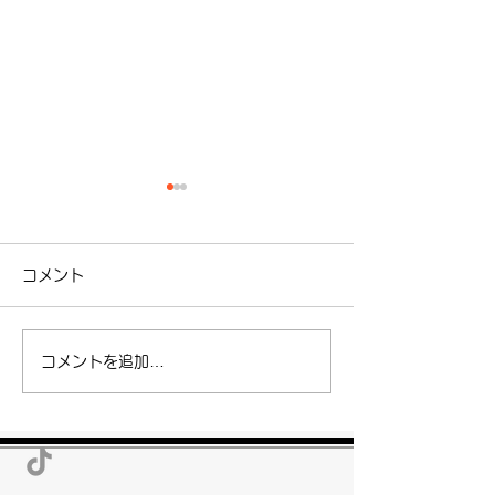
コメント
コメントを追加…
【最初にすること】生前
掃除機の捨て方
整理進め方!業者の選び方!
ら？適切な処分
相続人とは?
底解説！