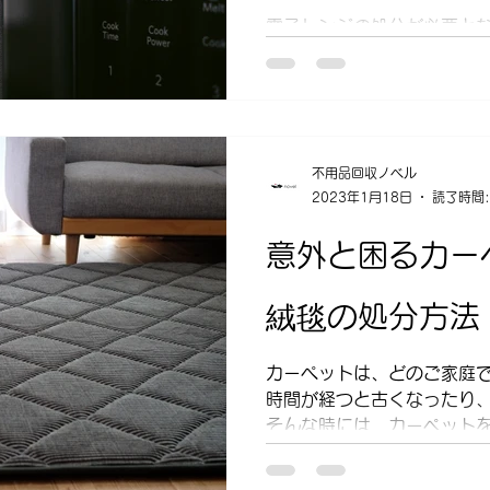
電子レンジの処分が必要と
があるのでしょうか？ 急い
は手配や運搬に時間をかか
が適しているケースもありま
ンジの処分方法 ・優良不用品
不用品回収ノベル
2023年1月18日
読了時間:
意外と困るカー
絨毯の処分方法
カーペットは、どのご家庭
時間が経つと古くなったり
そんな時には、カーペット
意外とカーペットを捨てる
ではないでしょうか？...