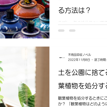
る方法は？
スプレー缶の処分について
か？ 「スプレー缶はそのま
「スプレー缶に穴を開けるの
缶をゴミに出す手順は？」 
分の方法についてご紹介してい
不用品回収ノベル
2022年11月8日
読了時間:
土を公園に捨て
葉植物を処分す
観葉植物を処分するときに
か？ 「観葉植物はどのよう