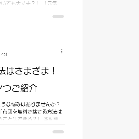
いても大丈夫？」 「元気な
はない？」 本記事では、観
てご紹介していきます。...
 4分
法はさまざま！
7つご紹介
ような悩みはありませんか？
「布団を無料で捨てる方法は
ることはできる？」 本記事で
紹介していきます。 布団の
は下記の7つです。...