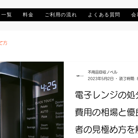
ス一覧
料金
ご利用の流れ
よくある質問
会
て方
不用品回収ノベル
2023年5月2日
読了時間: 
電子レンジの処
費用の相場と優
者の見極め方を