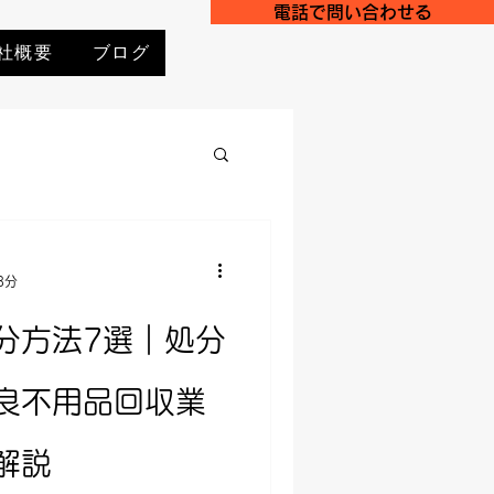
電話で問い合わせる
社概要
ブログ
8分
分方法7選｜処分
良不用品回収業
解説