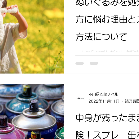
ぬいぐるみを処
方に悩む理由と
方法について
友人からのプレゼントや記
ンターで獲得したものなど
ている方も多いでしょう。
いぐるみがあるなんてことも
どうやって処分すべきか悩
ものなどは難しいですよ...
不用品回収ノベル
2022年11月11日
読了時間
中身が残ったま
険！スプレー缶