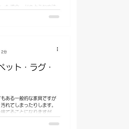
なった場合、どのような方法
で処分しないといけない場合
らない不用品回収業者の利用
す。 この記事では ・電子レ
回収業者の見極め方...
 2分
ペット・ラグ・
でもある一般的な家具ですが
、汚れてしまったりします。
を捨てることになりますが、
方法をご存知ない方が多いの