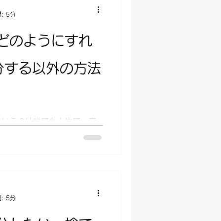
: 5分
どのようにすれ
分する以外の方法
というのは誰でも人生で一度
しょうか？なかなか処分しな
分の仕方をいきなり聞かれて
れませんね。 自転車の処分
とは訳が違います。地域によ
: 5分