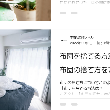
に使われていた土は公園に撒
観葉植物は捨てるしか選択肢
葉植物を処分する方法につい
不用品回収ノベル
2022年11月8日
読了時間:
布団を捨てる方
布団の捨て方を
布団の捨て方についてこの
「布団を捨てる方法は？」 
ある？」 「布団を誰かに売
は、布団の捨て方についてご
捨て方7選 主な布団の捨て方