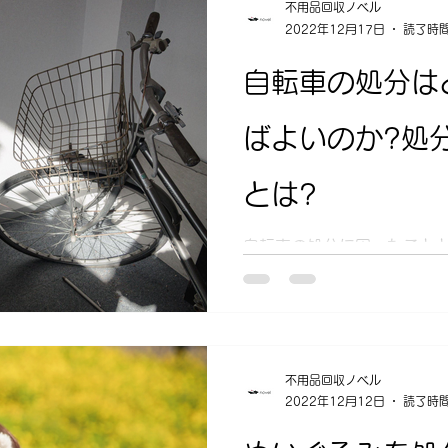
不用品回収ノベル
2022年12月17日
読了時間
自転車の処分は
ばよいのか?処
とは?
自転車の処分に困ったこと
や二度はあるのではないで
いものだからこそ、その処
もわからない人も多いかもし
は当然、普段のゴミの分別
っては料金を支払って引...
不用品回収ノベル
2022年12月12日
読了時間